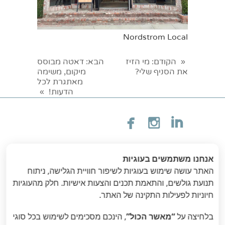
Nordstrom Local
הקודם
: מי הזיז
הבא
: דאטה מבוסס
«
את הסניף שלי?
מיקום, משימה
מאתגרת לכל
הדעות!
»



אנחנו משתמשים בעוגיות
Revealing business
האתר עושה שימוש בעוגיות לשיפור חוויית הגלישה, ניתוח
תנועת גולשים, והתאמת תכנים והצעות אישיות. חלק מהעוגיות
insights using GIS
חיוניות לפעילות התקינה של האתר.
בלחיצה על
“מאשר הכול”
, הינכם מסכימים לשימוש בכל סוגי
Locate Data Ltd 2026 © כל הזכויות שמורות לחברת